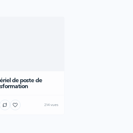
riel de poste de
nsformation
214 vues