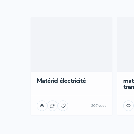
Matériel électricité
maté
tra
207 vues