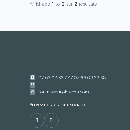
Affichage
1
to
2
sur
2
résultats
07 63 04 33 27 / 07 66 08 29 38
fournisseur@lbacha.com
Suivez nos réseaux sociaux