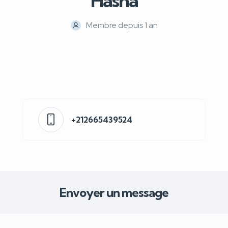
Hasna
Membre depuis 1 an
+212665439524
Envoyer un message