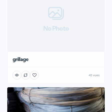
No Photo
grillage
43 vues