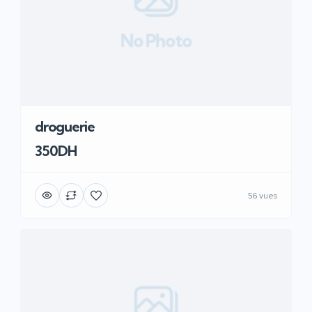
No Photo
droguerie
350DH
56 vues