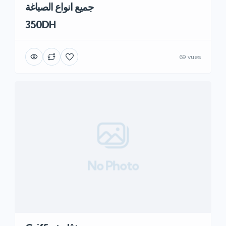
جميع انواع الصباغة
350DH
69 vues
No Photo