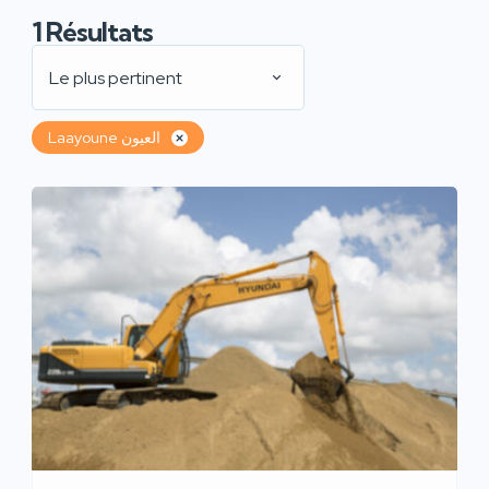
1
Résultats
Le plus pertinent
Laayoune العيون