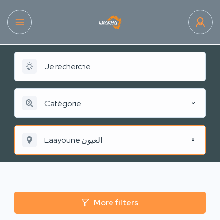
Catégorie
Laayoune العيون
More filters