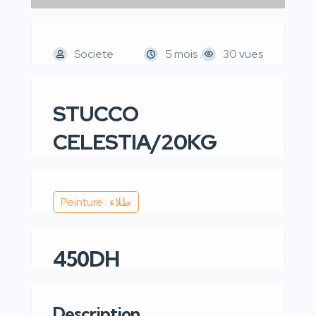
Societe
5 mois .
30 vues
STUCCO
CELESTIA/20KG
Peinture : طلاء
450DH
Description