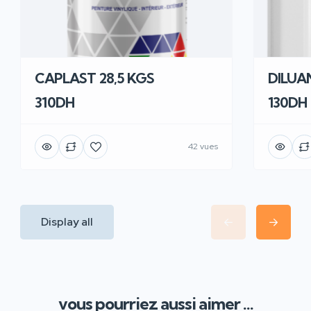
CAPLAST 28,5 KGS
DILUAN
310DH
130DH
42 vues
Display all
vous pourriez aussi aimer ...