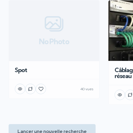
No Photo
Câblage
Spot
réseau
40 vues
Lancer une nouvelle recherche