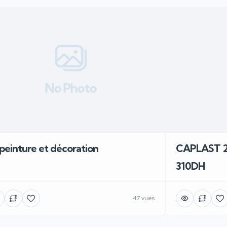
No Photo
 peinture et décoration
CAPLAST 2
310DH
47 vues