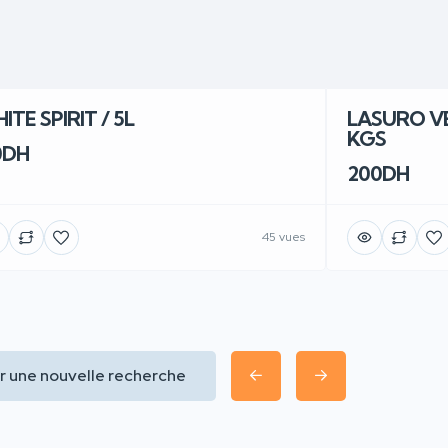
ITE SPIRIT / 5L
LASURO VE
KGS
0DH
200DH
45 vues
r une nouvelle recherche