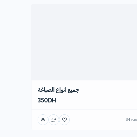
جميع انواع الصباغة
350DH
64 vu