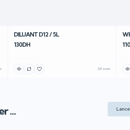
DILUANT D12 / 5L
WH
130DH
11
es
38 vues
 ...
Lance