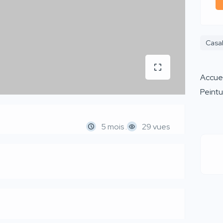
Casa
Accuei
5 mois .
29 vues