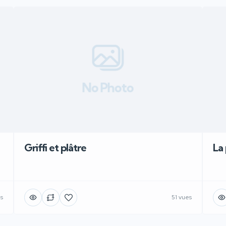
No Photo
Griffi et plâtre
La
es
51 vues