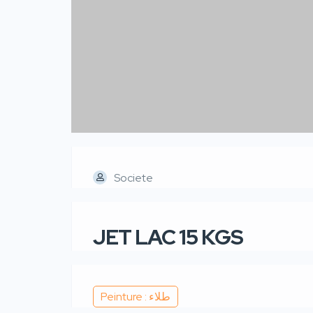
Societe
JET LAC 15 KGS
Peinture : طلاء