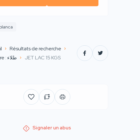
blanca
l
Résultats de recherche
Peinture : طلاء
JET LAC 15 KGS
Signaler un abus