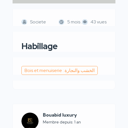
Societe
5 mois .
43 vues
Habillage
Bois et menuiserie : الخشب والنجارة
Bouabid luxury
Membre depuis: 1 an