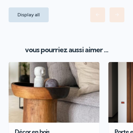
Display all
vous pourriez aussi aimer ...
Décor en bois
Porte 