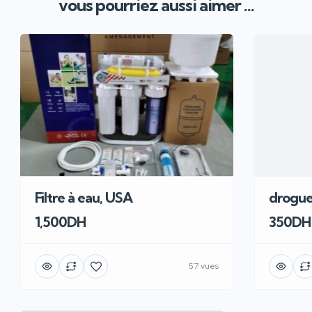
vous pourriez aussi aimer ...
Filtre à eau, USA
drogue
1,500DH
350DH
57 vues